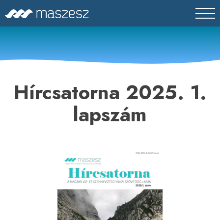
Skip
MASZESZ
Magyar Víz- és Szennyvíztechnikai Szövetség
to
content
Hírcsatorna 2025. 1.
lapszám