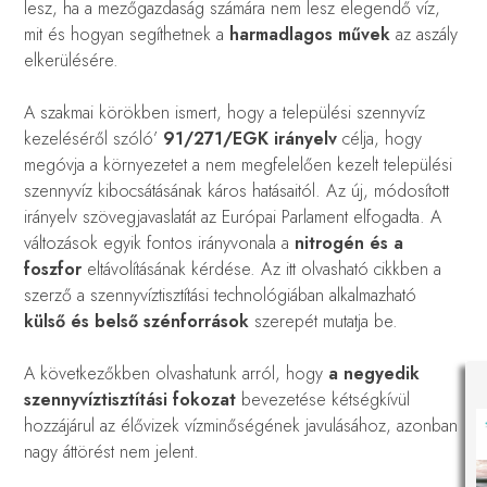
lesz, ha a mezőgazdaság számára nem lesz elegendő víz,
mit és hogyan segíthetnek a
harmadlagos művek
az aszály
elkerülésére.
A szakmai körökben ismert, hogy a települési szennyvíz
kezeléséről szóló’
91/271/EGK irányelv
célja, hogy
megóvja a környezetet a nem megfelelően kezelt települési
szennyvíz kibocsátásának káros hatásaitól. Az új, módosított
irányelv szövegjavaslatát az Európai Parlament elfogadta. A
változások egyik fontos irányvonala a
nitrogén és a
foszfor
eltávolításának kérdése. Az itt olvasható cikkben a
szerző a szennyvíztisztítási technológiában alkalmazható
külső és belső szénforrások
szerepét mutatja be.
A következőkben olvashatunk arról, hogy
a negyedik
szennyvíztisztítási fokozat
bevezetése kétségkívül
hozzájárul az élővizek vízminőségének javulásához, azonban
nagy áttörést nem jelent.