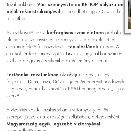
Továbbiakban a
Váci szennyvíztelep KEHOP pályázaton
belüli rekonstrukciójával
ismerkedhet meg az Olvasó két
részletben.
Az ezt követő cikk a
körforgásos szemléletben
próbálja
elemezni a szennyvíz és a szennyvíziszap értékelését és
azok megfelelő felhasználását a
tápláléklánc
tükrében. A
cikk sok érdekes megállapítást tartalmaz, ugyanakkor számos
vitatható dolgot is a szakemberek véleménye szerint
Történelmi rovatunkban
olvashatjuk, hogy „a nagy
folyóink – Duna, Tisza, Dráva – jelentős energiát hordoznak
magukban, ennek hasznosítása 1990-ben megtorpant „- írja a
szerző.
A vízellátás kezdeti szakaszában a víztornyok jelentős
szerepet játszottak a lakossági vízellátásban, befejezésként
Magyarország egyik legszebb víztornyával
ismerkedhetünk meg.