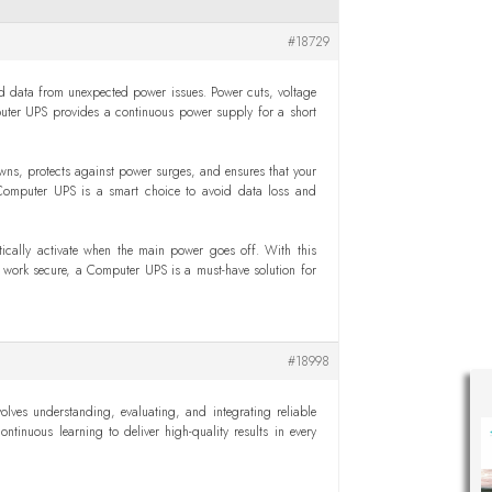
#18729
nd data from unexpected power issues. Power cuts, voltage
uter UPS provides a continuous power supply for a short
owns, protects against power surges, and ensures that your
a Computer UPS is a smart choice to avoid data loss and
ically activate when the main power goes off. With this
 work secure, a Computer UPS is a must-have solution for
#18998
lves understanding, evaluating, and integrating reliable
tinuous learning to deliver high-quality results in every