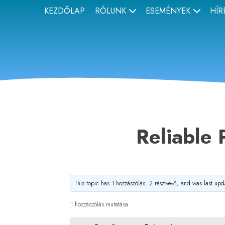
Skip
KEZDŐLAP
RÓLUNK
ESEMÉNYEK
HÍR
MASZESZ
Magyar Víz- és Szennyvíztechnikai Szövetség
to
content
Reliable
This topic has 1 hozzászólás, 2 résztvevő, and was last up
1 hozzászólás mutatása