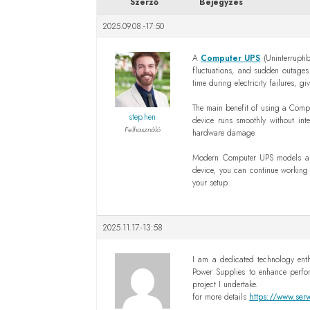
Szerző
Bejegyzés
2025.09.08.-17:50
A
Computer UPS
(Uninterruptib
fluctuations, and sudden outages
time during electricity failures, 
The main benefit of using a Compu
step.hen
device runs smoothly without int
Felhasználó
hardware damage.
Modern Computer UPS models are c
device, you can continue working 
your setup.
2025.11.17.-13:58
I am a dedicated technology enth
Power Supplies to enhance perform
project I undertake.
for more details
https://www.serv