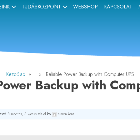
EINK
TUDÁSKÖZPONT
WEBSHOP
KAPCSOLAT
Kezdőlap
» » Reliable Power Backup with Computer UPS
 Power Backup with Com
dated
8 months, 3 weeks telt el
by
simon.kent
.