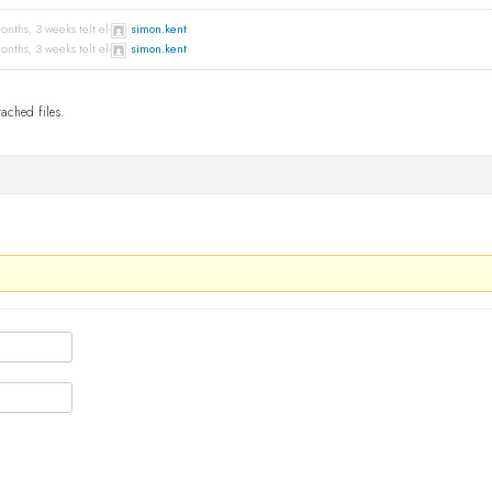
onths, 3 weeks telt el-
simon.kent
.
onths, 3 weeks telt el-
simon.kent
.
tached files.