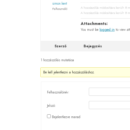
simon.kent
A hozzászólás módosításra került: 8 m
Felhasználó
A hozzászólás módosításra került: 8 m
Attachments:
You must be
logged in
to view at
Szerző
Bejegyzés
1 hozzászólás mutatása
Be kell jelentkezni a hozzászóláshoz.
Felhasználónév:
Jelszó:
Bejelentkezve marad