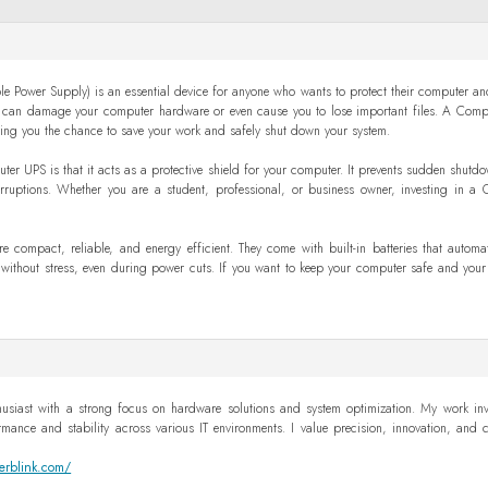
le Power Supply) is an essential device for anyone who wants to protect their computer a
 can damage your computer hardware or even cause you to lose important files. A Comp
giving you the chance to save your work and safely shut down your system.
ter UPS is that it acts as a protective shield for your computer. It prevents sudden shutd
erruptions. Whether you are a student, professional, or business owner, investing in 
ompact, reliable, and energy efficient. They come with built-in batteries that automat
without stress, even during power cuts. If you want to keep your computer safe and your
usiast with a strong focus on hardware solutions and system optimization. My work invo
ance and stability across various IT environments. I value precision, innovation, and con
erblink.com/