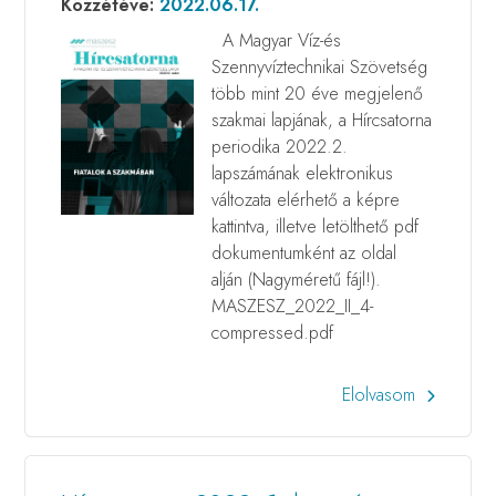
Közzétéve:
2022.06.17.
A Magyar Víz-és
Szennyvíztechnikai Szövetség
több mint 20 éve megjelenő
szakmai lapjának, a Hírcsatorna
periodika 2022.2.
lapszámának elektronikus
változata elérhető a képre
kattintva, illetve letölthető pdf
dokumentumként az oldal
alján (Nagyméretű fájl!).
MASZESZ_2022_II_4-
compressed.pdf
Elolvasom