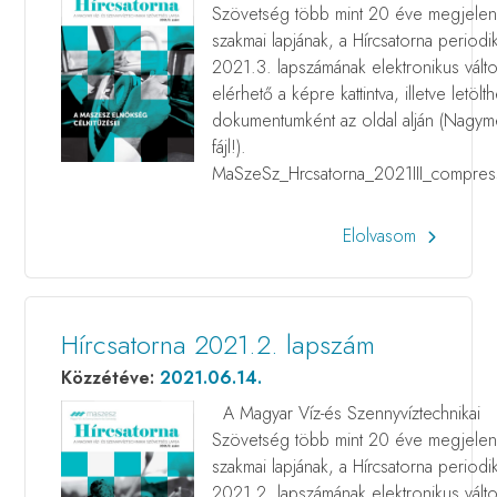
Szövetség több mint 20 éve megjele
szakmai lapjának, a Hírcsatorna periodi
2021.3. lapszámának elektronikus válto
elérhető a képre kattintva, illetve letölt
dokumentumként az oldal alján (Nagym
fájl!).
MaSzeSz_Hrcsatorna_2021III_compres
Elolvasom
Hírcsatorna 2021.2. lapszám
Közzétéve:
2021.06.14.
A Magyar Víz-és Szennyvíztechnikai
Szövetség több mint 20 éve megjele
szakmai lapjának, a Hírcsatorna periodi
2021.2. lapszámának elektronikus válto