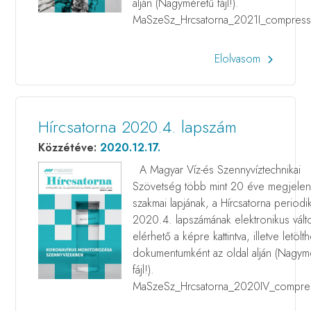
alján (Nagyméretű fájl!).
MaSzeSz_Hrcsatorna_2021I_compress
Elolvasom
Hírcsatorna 2020.4. lapszám
Közzétéve:
2020.12.17.
A Magyar Víz-és Szennyvíztechnikai
Szövetség több mint 20 éve megjele
szakmai lapjának, a Hírcsatorna periodi
2020.4. lapszámának elektronikus vált
elérhető a képre kattintva, illetve letölt
dokumentumként az oldal alján (Nagym
fájl!).
MaSzeSz_Hrcsatorna_2020IV_compre