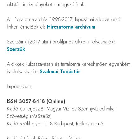
oktatási intézményeket is megszólítsuk.
A Hírcsatorna archív (1998-2017) lapszámai a következő
linken érhetőek el:
Hírcsatorna archívum
Szerzőink (2017 után) profiljai és cikkei itt olvashatók:
Szerzők
A cikkek kulcsszavasan és tartalomra kereshetően egyenként
is elolvashatók:
Szakmai Tudástár
Impresszum:
ISSN 3057-8418 (Online)
Kiadó és terjesztő: Magyar Víz- és Szennyvíztechnikai
Szövetség (MaSzeSz)
Kiadó székhelye: 1118 Budapest, Rétköz utca 5.
Kiadásért felel: Rózsa Bálint – főtitkár