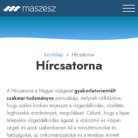
Skip
MASZESZ
Magyar Víz- és Szennyvíztechnikai Szövetség
to
content
Kezdőlap
» Hírcsatorna
Hírcsatorna
A Hírcsatorna a Magyar vízágazat
gyakorlatorientált
szakmai-tudományos
periodikája, melynek célkitűzése,
hogy széles körben terjessze a vízgazdálkodás, vízellátás
legfrissebb eredményeit, megoldásait. Célunk, hogy a hazai
települési vízgazdálkodási ágazat, a víziközmű és vízipari
cégek és azok szakemberein túl a minisztériumokat és
hatóságokat, az önkormányzatokat és a témában érintett