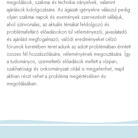
megoldások, szakmai és technikai irányelvek, valamint
ajánlások kidolgozására. Az ágazati igényekre válaszul pedig
olyan szakmai napok és események szervezését vállaljuk,
ahol színvonalas, az aktuális témákat feldolgozó és
problémafeltáró előadásokon túl véleményezői, javaslatadó
és ajánlást megfogalmazó, valódi eredményeket célzó
fórumok keretében teret adunk az adott problémában érintett
összes fél hozzászólására, véleményének megosztására. Így
a tudományos, üzemeltetői előadások mellett a vízipari,
szakhatósági és önkormányzati oldal is megjelenhet, majd
aktívan részt vehet a probléma megértésében és
megoldásában.