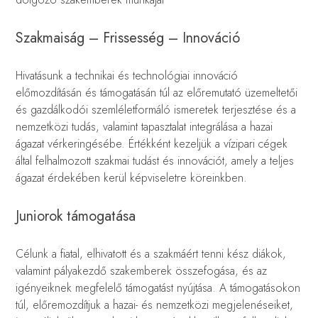
Szakmaiság – Frissesség – Innováció
Hivatásunk a technikai és technológiai innováció
előmozdításán és támogatásán túl az előremutató üzemeltetői
és gazdálkodói szemléletformáló ismeretek terjesztése és a
nemzetközi tudás, valamint tapasztalat integrálása a hazai
ágazat vérkeringésébe. Értékként kezeljük a vízipari cégek
által felhalmozott szakmai tudást és innovációt, amely a teljes
ágazat érdekében kerül képviseletre köreinkben.
Juniorok támogatása
Célunk a fiatal, elhivatott és a szakmáért tenni kész diákok,
valamint pályakezdő szakemberek összefogása, és az
igényeiknek megfelelő támogatást nyújtása. A támogatásokon
túl, előremozdítjuk a hazai- és nemzetközi megjelenéseiket,