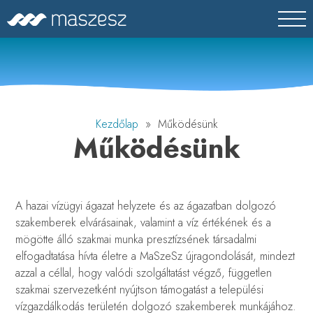
Skip
MASZESZ
Magyar Víz- és Szennyvíztechnikai Szövetség
to
content
Kezdőlap
» Működésünk
Működésünk
A hazai vízügyi ágazat helyzete és az ágazatban dolgozó
szakemberek elvárásainak, valamint a víz értékének és a
mögötte álló szakmai munka presztízsének társadalmi
elfogadtatása hívta életre a MaSzeSz újragondolását, mindezt
azzal a céllal, hogy valódi szolgáltatást végző, független
szakmai szervezetként nyújtson támogatást a települési
vízgazdálkodás területén dolgozó szakemberek munkájához.