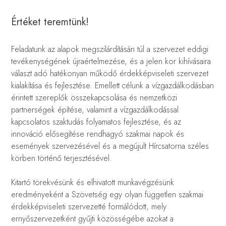
Értéket teremtünk!
Feladatunk az alapok megszilárdításán túl a szervezet eddigi
tevékenységének újraértelmezése, és a jelen kor kihívásaira
választ adó hatékonyan működő érdekképviseleti szervezet
kialakítása és fejlesztése. Emellett célunk a vízgazdálkodásban
érintett szereplők összekapcsolása és nemzetközi
partnerségek építése, valamint a vízgazdálkodással
kapcsolatos szaktudás folyamatos fejlesztése, és az
innováció elősegítése rendhagyó szakmai napok és
események szervezésével és a megújult Hírcsatorna széles
körben történő terjesztésével.
Kitartó törekvésünk és elhivatott munkavégzésünk
eredményeként a Szövetség egy olyan független szakmai
érdekképviseleti szervezetté formálódott, mely
ernyőszervezetként gyűjti közösségébe azokat a