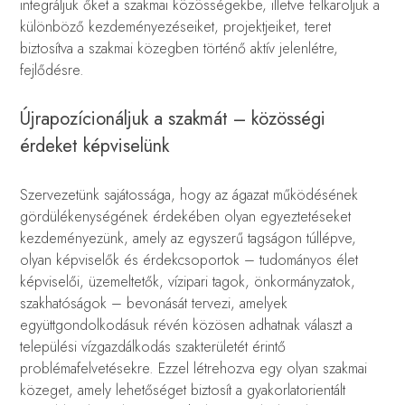
integráljuk őket a szakmai közösségekbe, illetve felkaroljuk a
különböző kezdeményezéseiket, projektjeiket, teret
biztosítva a szakmai közegben történő aktív jelenlétre,
fejlődésre.
Újrapozícionáljuk a szakmát – közösségi
érdeket képviselünk
Szervezetünk sajátossága, hogy az ágazat működésének
gördülékenységének érdekében olyan egyeztetéseket
kezdeményezünk, amely az egyszerű tagságon túllépve,
olyan képviselők és érdekcsoportok – tudományos élet
képviselői, üzemeltetők, vízipari tagok, önkormányzatok,
szakhatóságok – bevonását tervezi, amelyek
együttgondolkodásuk révén közösen adhatnak választ a
települési vízgazdálkodás szakterületét érintő
problémafelvetésekre. Ezzel létrehozva egy olyan szakmai
közeget, amely lehetőséget biztosít a gyakorlatorientált