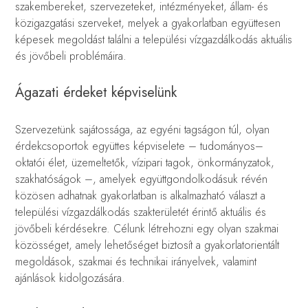
szakembereket, szervezeteket, intézményeket, állam- és
közigazgatási szerveket, melyek a gyakorlatban együttesen
képesek megoldást találni a települési vízgazdálkodás aktuális
és jövőbeli problémáira.
Ágazati érdeket képviselünk
Szervezetünk sajátossága, az egyéni tagságon túl, olyan
érdekcsoportok együttes képviselete – tudományos–
oktatói élet, üzemeltetők, vízipari tagok, önkormányzatok,
szakhatóságok –, amelyek együttgondolkodásuk révén
közösen adhatnak gyakorlatban is alkalmazható választ a
települési vízgazdálkodás szakterületét érintő aktuális és
jövőbeli kérdésekre. Célunk létrehozni egy olyan szakmai
közösséget, amely lehetőséget biztosít a gyakorlatorientált
megoldások, szakmai és technikai irányelvek, valamint
ajánlások kidolgozására.