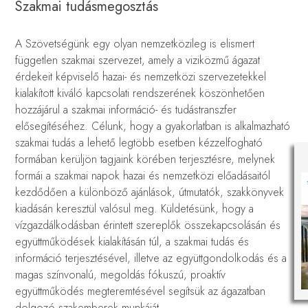
Szakmai tudásmegosztás
A Szövetségünk egy olyan nemzetközileg is elismert
független szakmai szervezet, amely a viziközmű ágazat
érdekeit képviselő hazai- és nemzetközi szervezetekkel
kialakított kiváló kapcsolati rendszerének köszönhetően
hozzájárul a szakmai információ- és tudástranszfer
elősegítéséhez. Célunk, hogy a gyakorlatban is alkalmazható
szakmai tudás a lehető legtöbb esetben kézzelfogható
formában kerüljön tagjaink körében terjesztésre, melynek
formái a szakmai napok hazai és nemzetközi előadásaitól
kezdődően a különböző ajánlások, útmutatók, szakkönyvek
kiadásán keresztül valósul meg. Küldetésünk, hogy a
vízgazdálkodásban érintett szereplők összekapcsolásán és
együttműködések kialakításán túl, a szakmai tudás és
információ terjesztésével, illetve az együttgondolkodás és a
magas színvonalú, megoldás fókuszú, proaktív
együttműködés megteremtésével segítsük az ágazatban
dolgozó szakemberek munkáját