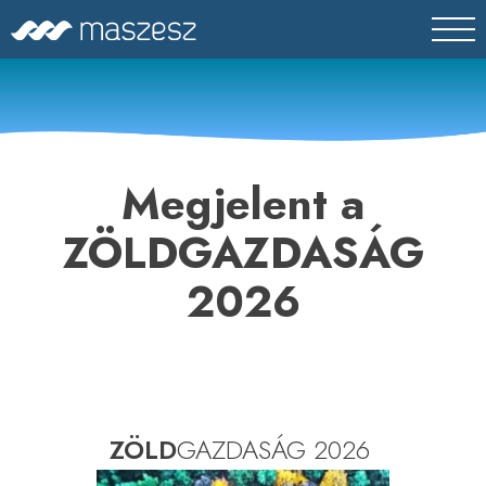
Skip
MASZESZ
Magyar Víz- és Szennyvíztechnikai Szövetség
to
content
Megjelent a
ZÖLDGAZDASÁG
2026
ZÖLD
GAZDASÁG 2026