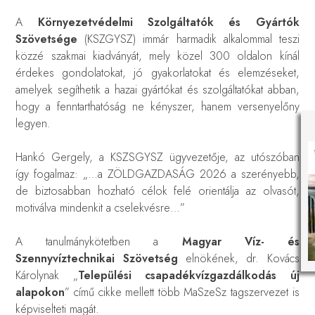
A
Környezetvédelmi Szolgáltatók és Gyártók
Szövetsége
(KSZGYSZ) immár harmadik alkalommal teszi
közzé szakmai kiadványát, mely közel 300 oldalon kínál
érdekes gondolatokat, jó gyakorlatokat és elemzéseket,
amelyek segíthetik a hazai gyártókat és szolgáltatókat abban,
hogy a fenntarthatóság ne kényszer, hanem versenyelőny
legyen.
Hankó Gergely, a KSZSGYSZ ügyvezetője, az utószóban
így fogalmaz: „…a
ZÖLDGAZDASÁG 2026 a szerényebb,
de biztosabban hozható célok felé orientálja az olvasót,
motiválva mindenkit a cselekvésre…”
A tanulmánykötetben a
Magyar Víz- és
Szennyvíztechnikai Szövetség
elnökének, dr. Kovács
Károlynak „
Települési csapadékvízgazdálkodás új
alapokon
” című cikke mellett több MaSzeSz tagszervezet is
képviselteti magát.