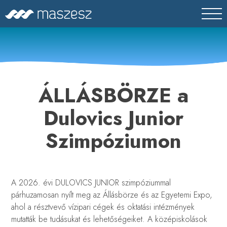
Skip
MASZESZ
Magyar Víz- és Szennyvíztechnikai Szövetség
to
content
ÁLLÁSBÖRZE a
Dulovics Junior
Szimpóziumon
A 2026. évi DULOVICS JUNIOR szimpóziummal
párhuzamosan nyílt meg az Állásbörze és az Egyetemi Expo,
ahol a résztvevő vízipari cégek és oktatási intézmények
mutatták be tudásukat és lehetőségeiket. A középiskolások