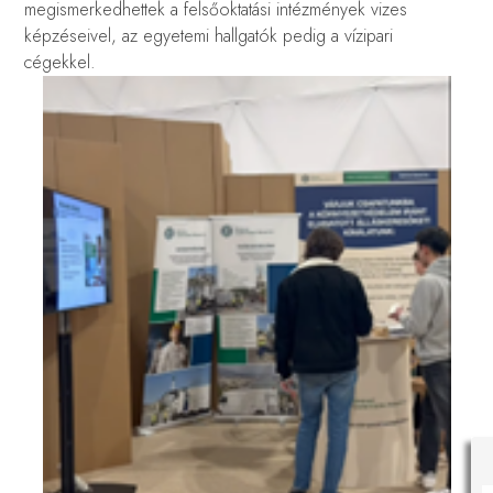
megismerkedhettek a felsőoktatási intézmények vizes
képzéseivel, az egyetemi hallgatók pedig a vízipari
cégekkel.