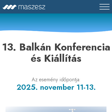
Skip
MASZESZ
Magyar Víz- és Szennyvíztechnikai Szövetség
to
content
13. Balkán Konferencia
és Kiállítás
Az esemény időpontja:
2025. november 11-13.