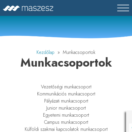
Skip
MASZESZ
Magyar Víz- és Szennyvíztechnikai Szövetség
to
content
Kezdőlap
» Munkacsoportok
Munkacsoportok
Vezetőségi munkacsoport
Kommunikációs munkacsoport
Pályázati munkacsoport
Junior munkacsoport
Egyetemi munkacsoport
Campus munkacsoport
Külföldi szakmai kapcsolatok munkacsoport