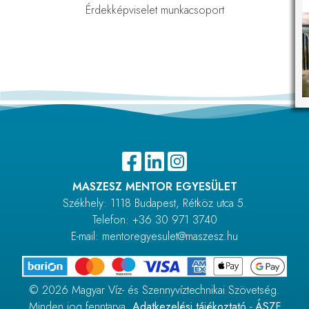
Érdekképviselet munkacsoport
MASZESZ MENTOR EGYESÜLET
Székhely: 1118 Budapest, Rétköz utca 5.
Telefon: +36 30 971 3740
E-mail: mentoregyesulet@maszesz.hu
© 2026 Magyar Víz- és Szennyvíztechnikai Szövetség.
Minden jog fenntarva.
Adatkezelési tájékoztató
-
ÁSZF